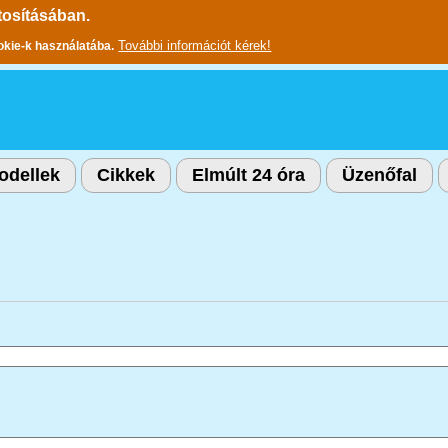
tosításában.
További információt kérek!
okie-k használatába.
odellek
Cikkek
Elmúlt 24 óra
Üzenőfal