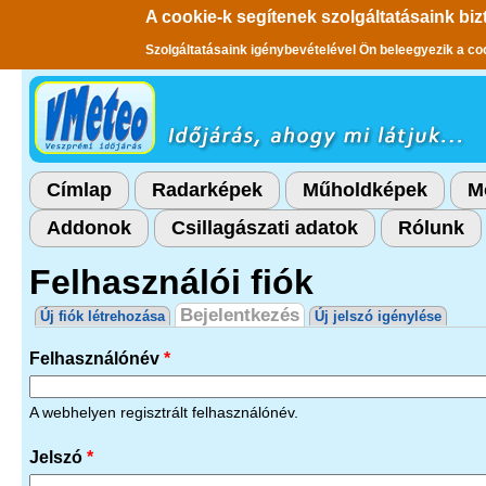
A cookie-k segítenek szolgáltatásaink biz
Szolgáltatásaink igénybevételével Ön beleegyezik a co
Ugrás a tartalomra
Címlap
Radarképek
Műholdképek
M
Addonok
Csillagászati adatok
Rólunk
Felhasználói fiók
Elsődleges fülek
Bejelentkezés
(aktív fül)
Új fiók létrehozása
Új jelszó igénylése
Felhasználónév
*
A webhelyen regisztrált felhasználónév.
Jelszó
*