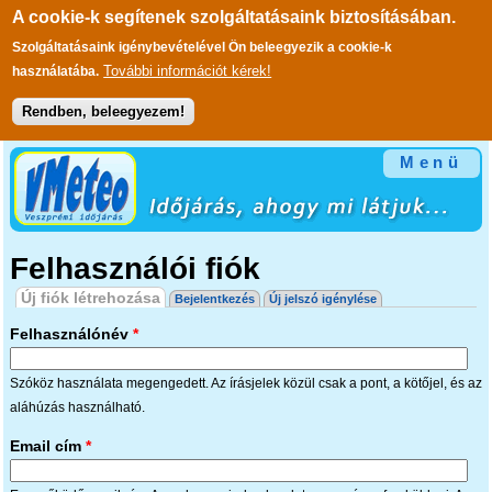
A cookie-k segítenek szolgáltatásaink biztosításában.
Szolgáltatásaink igénybevételével Ön beleegyezik a cookie-k
További információt kérek!
használatába.
Rendben, beleegyezem!
Ugrás a tartalomra
Menü
Felhasználói fiók
Elsődleges fülek
Új fiók létrehozása
(aktív fül)
Bejelentkezés
Új jelszó igénylése
Felhasználónév
*
Szóköz használata megengedett. Az írásjelek közül csak a pont, a kötőjel, és az
aláhúzás használható.
Email cím
*