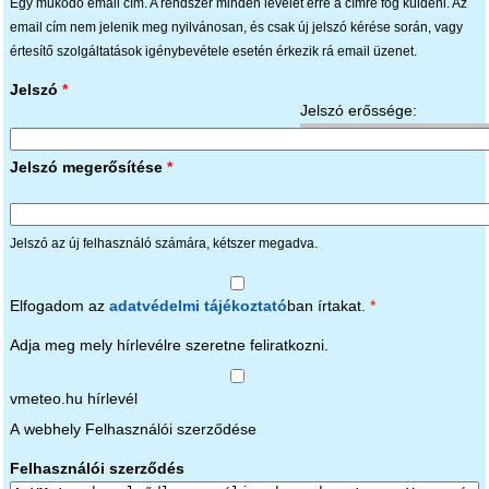
Egy működő email cím. A rendszer minden levelet erre a címre fog küldeni. Az
email cím nem jelenik meg nyilvánosan, és csak új jelszó kérése során, vagy
értesítő szolgáltatások igénybevétele esetén érkezik rá email üzenet.
Jelszó
*
Jelszó erőssége:
Jelszó megerősítése
*
Jelszó az új felhasználó számára, kétszer megadva.
Elfogadom az
adatvédelmi tájékoztató
ban írtakat.
*
Adja meg mely hírlevélre szeretne feliratkozni.
vmeteo.hu hírlevél
A webhely Felhasználói szerződése
Felhasználói szerződés