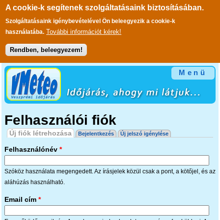
A cookie-k segítenek szolgáltatásaink biztosításában.
Szolgáltatásaink igénybevételével Ön beleegyezik a cookie-k
További információt kérek!
használatába.
Rendben, beleegyezem!
Ugrás a tartalomra
Menü
Felhasználói fiók
Elsődleges fülek
Új fiók létrehozása
(aktív fül)
Bejelentkezés
Új jelszó igénylése
Felhasználónév
*
Szóköz használata megengedett. Az írásjelek közül csak a pont, a kötőjel, és az
aláhúzás használható.
Email cím
*