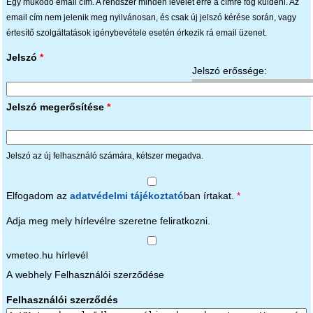
Egy működő email cím. A rendszer minden levelet erre a címre fog küldeni. Az
email cím nem jelenik meg nyilvánosan, és csak új jelszó kérése során, vagy
értesítő szolgáltatások igénybevétele esetén érkezik rá email üzenet.
Jelszó
*
Jelszó erőssége:
Jelszó megerősítése
*
Jelszó az új felhasználó számára, kétszer megadva.
Elfogadom az
adatvédelmi tájékoztató
ban írtakat.
*
Adja meg mely hírlevélre szeretne feliratkozni.
vmeteo.hu hírlevél
A webhely Felhasználói szerződése
Felhasználói szerződés