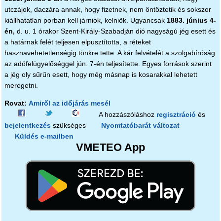
utczájok, daczára annak, hogy fizetnek, nem öntöztetik és sokszor
kiállhatatlan porban kell járniok, kelniök. Ugyancsak
1883. június 4-
én,
d. u. 1 órakor Szent-Király-Szabadján dió nagyságú jég esett és
a határnak felét teljesen elpusztította, a réteket
hasznavehetetlenségig tönkre tette. A kár felvételét a szolgabíróság
az adófelügyelőséggel jún. 7-én teljesítette. Egyes források szerint
a jég oly sűrűn esett, hogy még másnap is kosarakkal lehetett
meregetni.
Rovat:
Amiről az időjárás mesél
A hozzászóláshoz
regisztráció
és
bejelentkezés
szükséges
Nyomtatóbarát változat
Küldés e-mailben
VMETEO App