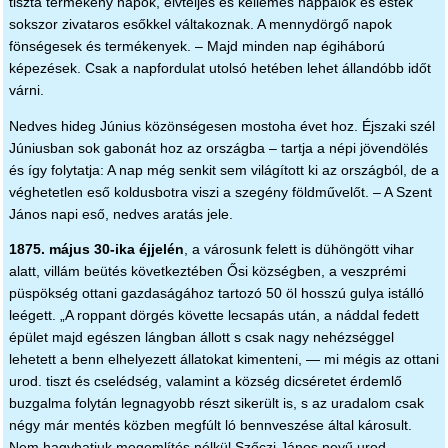
tiszta termékeny napok, élvteljes és kellemes nappalok és esték
sokszor zivataros esőkkel váltakoznak. A mennydörgő napok
fönségesek és termékenyek. – Majd minden nap égiháború
képezések. Csak a napfordulat utolsó hetében lehet állandóbb időt
várni.
Nedves hideg Június közönségesen mostoha évet hoz. Éjszaki szél
Júniusban sok gabonát hoz az országba – tartja a népi jövendölés
és így folytatja: A nap még senkit sem világított ki az országból, de a
véghetetlen eső koldusbotra viszi a szegény földművelőt. – A Szent
János napi eső, nedves aratás jele.
1875. május 30-ika éjjelén
, a városunk felett is dühöngött vihar
alatt, villám beütés következtében Ősi községben, a veszprémi
püspökség ottani gazdaságához tartozó 50 öl hosszú gulya istálló
leégett. „A roppant dörgés követte lecsapás után, a náddal fedett
épület majd egészen lángban állott s csak nagy nehézséggel
lehetett a benn elhelyezett állatokat kimenteni, — mi mégis az ottani
urod. tiszt és cselédség, valamint a község dicséretet érdemlő
buzgalma folytán legnagyobb részt sikerült is, s az uradalom csak
négy már mentés közben megfúlt ló bennveszése által károsult.
Nem hagyhatjuk megemlítés nélkül Szőczi János nevű urod.