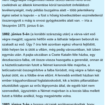
cselédnek az állatok kimentése körül tanúsított önfeláldozó
tevékenységét, mely példás buzgalma alatt – több jelentékeny
égési sebet is kapván – a füst s hőség következtében eszméletlenül
összerogyott s máig is orvosi gyógykezelés alatt van. – írta a
Veszprém 1875. június 6-án.
1882.
június 5-én
(a korábbi szárazság után) a várva-várt eső
végre megjött; ugyanis hétfőn este a láthatár teljesen beborult és
szakadt az eső. Úgy 7 óra felé azonban egész viharrá fejlődött,
több helyen be is ütött a villám, még pedig városunkban, két ízben
egymás után. A pajta-utczában a Csete Katalin-féle házba, egy
deszkacsúcs-falba, ott össze-vissza hasogatta a gerendát, onnan át
a háztetőcsatornán futott a Német kanonok-féle majorba, a
tetőcsatornát összegörbítve a falba fúródott, míg végre a falon egy
lyukat ütött, és a földbe érve eltűnt. A fennebb említett házban két
ember trágyahordással foglalatoskodott, kik a leütés pillanatában
elszédültek ugyan az erős légnyomás által, de egyéb kárt nem
szenvedtek, úgyszintén a Német majorban is a kocsis lába mellett
futott a földbe anélkül, hogy megsértette volna.
1883. június 3-án
a horgos utczaiak arrólpanaszkodtak, hogy