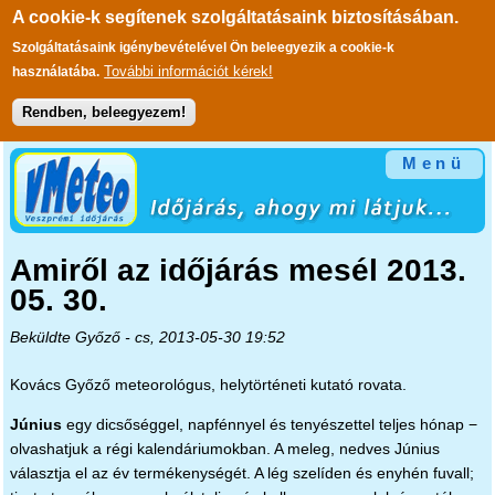
A cookie-k segítenek szolgáltatásaink biztosításában.
Szolgáltatásaink igénybevételével Ön beleegyezik a cookie-k
További információt kérek!
használatába.
Rendben, beleegyezem!
Ugrás a tartalomra
Menü
Amiről az időjárás mesél 2013.
05. 30.
Beküldte
Győző
- cs, 2013-05-30 19:52
Kovács Győző meteorológus, helytörténeti kutató rovata.
Június
egy dicsőséggel, napfénnyel és tenyészettel teljes hónap −
olvashatjuk a régi kalendáriumokban. A meleg, nedves Június
választja el az év termékenységét. A lég szelíden és enyhén fuvall;