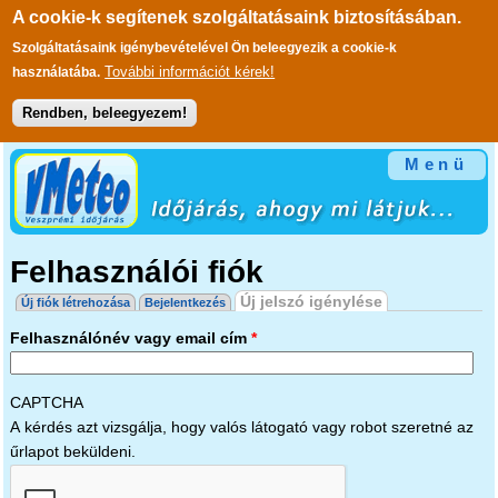
A cookie-k segítenek szolgáltatásaink biztosításában.
Szolgáltatásaink igénybevételével Ön beleegyezik a cookie-k
További információt kérek!
használatába.
Rendben, beleegyezem!
Ugrás a tartalomra
Menü
Felhasználói fiók
Elsődleges fülek
Új jelszó igénylése
(aktív fül)
Új fiók létrehozása
Bejelentkezés
Felhasználónév vagy email cím
*
CAPTCHA
A kérdés azt vizsgálja, hogy valós látogató vagy robot szeretné az
űrlapot beküldeni.