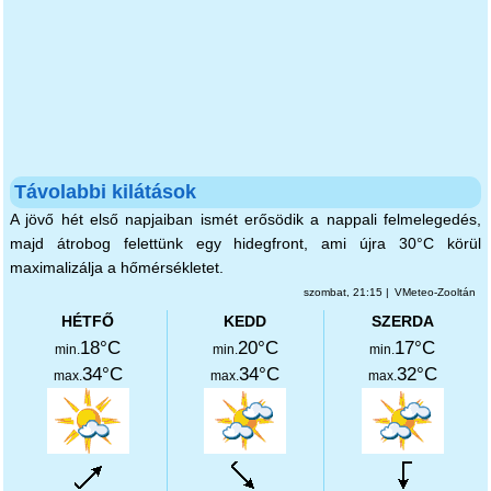
Távolabbi kilátások
A jövő hét első napjaiban ismét erősödik a nappali felmelegedés,
majd átrobog felettünk egy hidegfront, ami újra 30°C körül
maximalizálja a hőmérsékletet.
szombat, 21:15 |
VMeteo-Zooltán
HÉTFŐ
KEDD
SZERDA
18°C
20°C
17°C
min.
min.
min.
34°C
34°C
32°C
max.
max.
max.