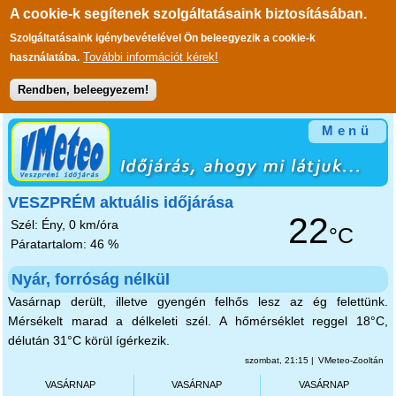
A cookie-k segítenek szolgáltatásaink biztosításában.
Szolgáltatásaink igénybevételével Ön beleegyezik a cookie-k
További információt kérek!
használatába.
Rendben, beleegyezem!
Ugrás a tartalomra
Menü
VESZPRÉM aktuális időjárása
22
Szél: Ény, 0 km/óra
°C
Páratartalom: 46 %
Nyár, forróság nélkül
Vasárnap derült, illetve gyengén felhős lesz az ég felettünk.
Mérsékelt marad a délkeleti szél. A hőmérséklet reggel 18°C,
délután 31°C körül ígérkezik.
szombat, 21:15 |
VMeteo-Zooltán
VASÁRNAP
VASÁRNAP
VASÁRNAP