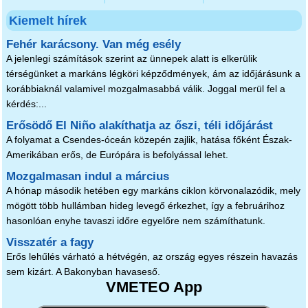
Kiemelt hírek
Fehér karácsony. Van még esély
A jelenlegi számítások szerint az ünnepek alatt is elkerülik
térségünket a markáns légköri képződmények, ám az időjárásunk a
korábbiaknál valamivel mozgalmasabbá válik. Joggal merül fel a
kérdés:...
Erősödő El Niño alakíthatja az őszi, téli időjárást
A folyamat a Csendes-óceán közepén zajlik, hatása főként Észak-
Amerikában erős, de Európára is befolyással lehet.
Mozgalmasan indul a március
A hónap második hetében egy markáns ciklon körvonalazódik, mely
mögött több hullámban hideg levegő érkezhet, így a februárihoz
hasonlóan enyhe tavaszi időre egyelőre nem számíthatunk.
Visszatér a fagy
Erős lehűlés várható a hétvégén, az ország egyes részein havazás
sem kizárt. A Bakonyban havaseső.
VMETEO App