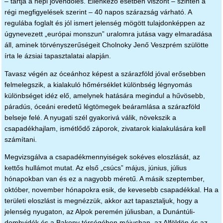
– tartja a népi jövendölés. Ellenkező esetben viszont – szintén a
régi megfigyelések szerint – 40 napos szárazság várható. A
regulába foglalt és jól ismert jelenség mögött tulajdonképpen az
úgynevezett „európai monszun” uralomra jutása vagy elmaradása
áll, aminek törvényszerűségeit Cholnoky Jenő Veszprém szülötte
írta le ázsiai tapasztalatai alapján.
Tavasz végén az óceánhoz képest a szárazföld jóval erősebben
felmelegszik, a kialakuló hőmérséklet különbség légnyomás
különbséget idéz elő, amelynek hatására megindul a hűvösebb,
páradús, óceáni eredetű légtömegek beáramlása a szárazföld
belseje felé. A nyugati szél gyakorivá válik, növekszik a
csapadékhajlam, ismétlődő záporok, zivatarok kialakulására kell
számítani.
Megvizsgálva a csapadékmennyiségek sokéves eloszlását, az
kettős hullámot mutat. Az első „csúcs” május, június, július
hónapokban van és ez a nagyobb méretű. A másik szeptember,
október, november hónapokra esik, de kevesebb csapadékkal. Ha a
területi eloszlást is megnézzük, akkor azt tapasztaljuk, hogy a
jelenség nyugaton, az Alpok peremén júliusban, a Dunántúli-
dombvidék és a Bakony térségében májusban, az Alföldön és az