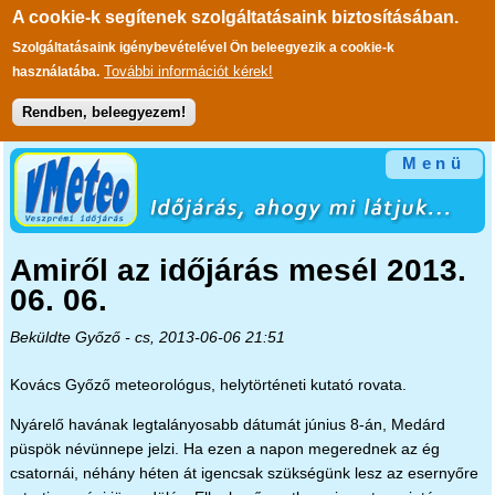
A cookie-k segítenek szolgáltatásaink biztosításában.
Szolgáltatásaink igénybevételével Ön beleegyezik a cookie-k
További információt kérek!
használatába.
Rendben, beleegyezem!
Ugrás a tartalomra
Menü
Amiről az időjárás mesél 2013.
06. 06.
Beküldte
Győző
- cs, 2013-06-06 21:51
Kovács Győző meteorológus, helytörténeti kutató rovata.
Nyárelő havának legtalányosabb dátumát június 8-án, Medárd
püspök névünnepe jelzi. Ha ezen a napon megerednek az ég
csatornái, néhány héten át igencsak szükségünk lesz az esernyőre