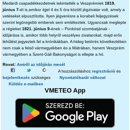
Medárdi csapadékkezdetnek tekintették a Veszprémiek
1819.
június 7-
ét is,amikor éjjel 4 és 5 óra között jégzivatar volt, amely a
vetéseket elpusztította. Ilyen jégverésre a korabeli feljegyzések
szerint legöregebb emberek sem emlékeztek. Ugyancsak meglepte
a régieket
1821. június 9-
ének – Pünkösd szombatjának -
időjárása is, amikor több helyről veszélyes zivatarokat, majd erős
lehűlést jegyeztek fel a krónikákban. A hideg betörés következtében
nem csak a felső vármegyékben és a Mátrában, hanem Veszprém
vármegyében a Szent-Gáli Bakonyságot is ellepte a hó.
Rovat:
Amiről az időjárás mesél
A hozzászóláshoz
regisztráció
és
bejelentkezés
szükséges
Nyomtatóbarát változat
Küldés e-mailben
VMETEO App