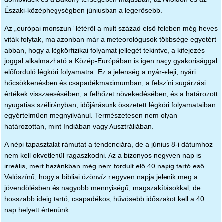
Északi-középhegységben júniusban a legerősebb.
Az „európai monszun” létéről a múlt század első felében még heves
viták folytak, ma azonban már a meteorológusok többsége egyetért
abban, hogy a légkörfizikai folyamat jellegét tekintve, a kifejezés
joggal alkalmazható a Közép-Európában is igen nagy gyakorisággal
előforduló légköri folyamatra. Ez a jelenség a nyár-eleji, nyári
hőcsökkenésben és csapadékmaximumban, a felszíni sugárzási
értékek visszaesésében, a felhőzet növekedésében, és a határozott
nyugatias szélirányban, időjárásunk összetett légköri folyamataiban
egyértelműen megnyilvánul. Természetesen nem olyan
határozottan, mint Indiában vagy Ausztráliában.
A népi tapasztalat rámutat a tendenciára, de a június 8-i dátumhoz
nem kell okvetlenül ragaszkodni. Az a bizonyos negyven nap is
irreális, mert hazánkban még nem fordult elő 40 napig tartó eső.
Valószínű, hogy a bibliai özönvíz negyven napja jelenik meg a
jövendölésben és nagyobb mennyiségű, magszakításokkal, de
hosszabb ideig tartó, csapadékos, hűvösebb időszakot kell a 40
nap helyett értenünk.