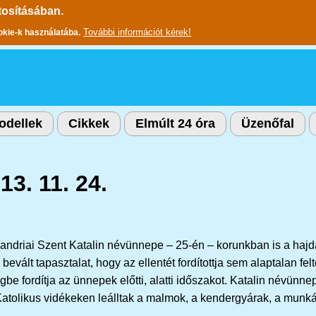
tosításában.
További információt kérek!
okie-k használatába.
odellek
Cikkek
Elmúlt 24 óra
Üzenőfal
13. 11. 24.
andriai Szent Katalin névünnepe – 25-én – korunkban is a hajdan
evált tapasztalat, hogy az ellentét fordítottja sem alaptalan f
 fordítja az ünnepek előtti, alatti időszakot. Katalin névün
é. Katolikus vidékeken leálltak a malmok, a kendergyárak, a mu
.