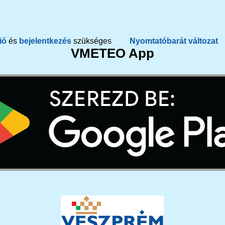
ió
és
bejelentkezés
szükséges
Nyomtatóbarát változat
VMETEO App