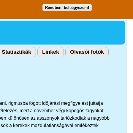
Rendben, beleegyezem!
Statisztikák
Linkek
Olvasói fotók
i, rigmusba fogott időjárási megfigyelést juttatja
eltételezés, mert a november végi kopogós fagyokat –
nepén különösen az asszonyok tartózkodtak a nagyobb
nkások a kerekek mozdulatlanságával emlékeztek