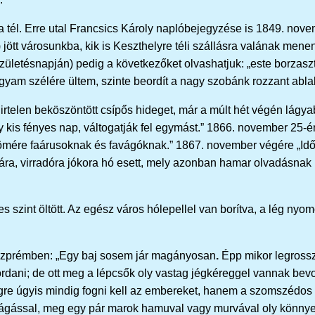
tél. Erre utal Francsics Károly naplóbejegyzése is 1849. novem
 jött városunkba, kik is Keszthelyre téli szállásra valának menend
ületésnapján) pedig a következőket olvashatjuk: „este borzaszt
gyam szélére ültem, szinte beordít a nagy szobánk rozzant abla
rtelen beköszöntött csípős hideget, már a múlt hét végén lágyabb 
 kis fényes nap, váltogatják fel egymást.” 1866. november 25-é
 örömére faárusoknak és favágóknak.” 1867. november végére „Időj
-ára, virradóra jókora hó esett, mely azonban hamar olvadásnak i
s szint öltött. Az egész város hólepellel van borítva, a lég nyomo
eszprémben: „Egy baj sosem jár magányosan
.
Épp mikor legrossz
 hordani; de ott meg a lépcsők oly vastag jégkéreggel vannak be
égre úgyis mindig fogni kell az embereket, hanem a szomszédos f
-vágással, meg egy pár marok hamuval vagy murvával oly könnye