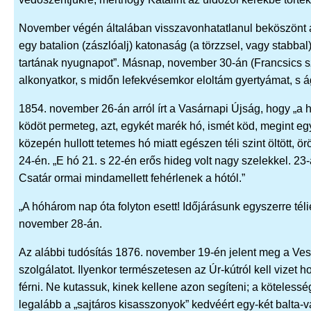
November végén általában visszavonhatatlanul beköszönt a 
egy batalion (zászlóalj) katonaság (a törzzsel, vagy stabbal)
tartának nyugnapot”. Másnap, november 30-án (Francsics sz
alkonyatkor, s midőn lefekvésemkor eloltám gyertyámat, s á
1854. november 26-án arról írt a Vasárnapi Újság, hogy „a hi
ködöt permeteg, azt, egykét marék hó, ismét köd, megint egy
közepén hullott tetemes hó miatt egészen téli szint öltött,
24-én. „E hó 21. s 22-én erős hideg volt nagy szelekkel. 23
Csatár ormai mindamellett fehérlenek a hótól.”
„A hóhárom nap óta folyton esett! Időjárásunk egyszerre télie
november 28-án.
Az alábbi tudósítás 1876. november 19-én jelent meg a V
szolgálatot. Ilyenkor természetesen az Úr-kútról kell vizet
férni. Ne kutassuk, kinek kellene azon segíteni; a köteless
legalább a „sajtáros kisasszonyok” kedvéért egy-két balta