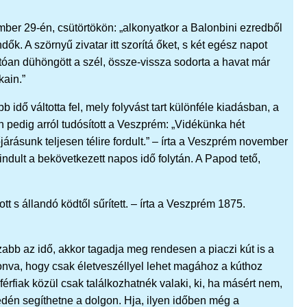
ber 29-én, csütörtökön: „alkonyatkor a Balonbini ezredből
ők. A szörnyű zivatar itt szorítá őket, s két egész napot
óan dühöngött a szél, össze-vissza sodorta a havat már
kain.”
idő váltotta fel, mely folyvást tart különféle kiadásban, a
n pedig arról tudósított a Veszprém: „Vidékünka hét
árásunk teljesen télire fordult.” – írta a Veszprém november
ndult a bekövetkezett napos idő folytán. A Papod tető,
tt s állandó ködtől sűrített. – írta a Veszprém 1875.
abb az idő, akkor tagadja meg rendesen a piaczi kút is a
vonva, hogy csak életveszéllyel lehet magához a kúthoz
érfiak közül csak találkozhatnék valaki, ki, ha másért nem,
dén segíthetne a dolgon. Hja, ilyen időben még a