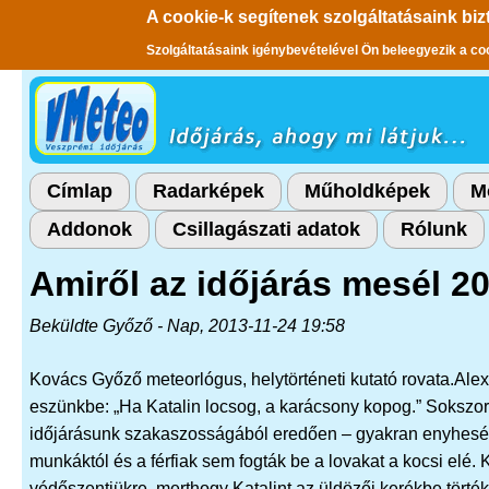
A cookie-k segítenek szolgáltatásaink biz
Szolgáltatásaink igénybevételével Ön beleegyezik a co
Ugrás a tartalomra
Címlap
Radarképek
Műholdképek
M
Addonok
Csillagászati adatok
Rólunk
Amiről az időjárás mesél 20
Beküldte
Győző
- Nap, 2013-11-24 19:58
Kovács Győző meteorlógus, helytörténeti kutató rovata.
Alex
eszünkbe: „Ha Katalin locsog, a karácsony kopog.” Sokszor b
időjárásunk szakaszosságából eredően – gyakran enyheségbe
munkáktól és a férfiak sem fogták be a lovakat a kocsi el
védőszentjükre, merthogy Katalint az üldözői kerékbe törték