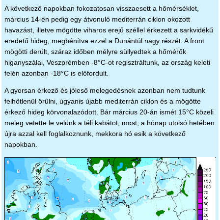
A következő napokban fokozatosan visszaesett a hőmérséklet,
március 14-én pedig egy átvonuló mediterrán ciklon okozott
havazást, illetve mögötte viharos erejű széllel érkezett a sarkvidékű
eredetű hideg, megbénítva ezzel a Dunántúl nagy részét. A front
mögötti derült, száraz időben mélyre süllyedtek a hőmérők
higanyszálai, Veszprémben -8°C-ot regisztráltunk, az ország keleti
felén azonban -18°C is előfordult.
A gyorsan érkező és jóleső melegedésnek azonban nem tudtunk
felhőtlenül örülni, úgyanis újabb mediterrán ciklon és a mögötte
érkező hideg körvonalazódott. Bár március 20-án ismét 15°C közeli
meleg vetette le velünk a téli kabátot, most, a hónap utolsó hetében
újra azzal kell foglalkoznunk, mekkora hó esik a következő
napokban.