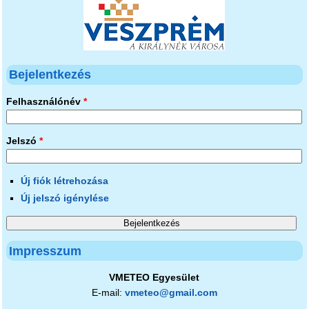
Bejelentkezés
Felhasználónév
*
Jelszó
*
Új fiók létrehozása
Új jelszó igénylése
Impresszum
VMETEO Egyesület
E-mail:
vmeteo@gmail.com