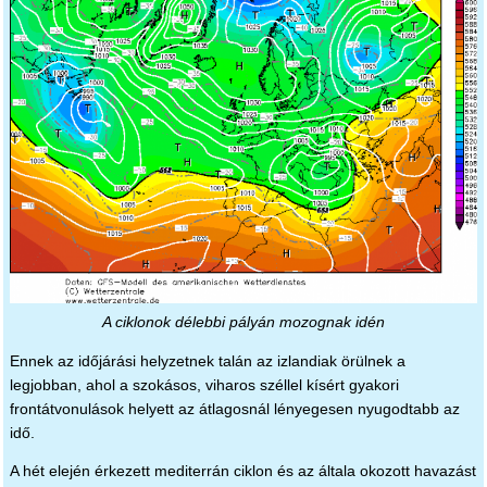
A ciklonok délebbi pályán mozognak idén
Ennek az időjárási helyzetnek talán az izlandiak örülnek a
legjobban, ahol a szokásos, viharos széllel kísért gyakori
frontátvonulások helyett az átlagosnál lényegesen nyugodtabb az
idő.
A hét elején érkezett mediterrán ciklon és az általa okozott havazást