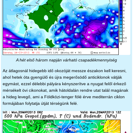
A hét első három napján várható csapadékmennyiség
Az átlagosnál hidegebb idő okozóját messze északon kell keresni,
ahol hetek óta gyengülő és újra megerősödő anticiklonok vátják
egymást, ezzel délebbi pályára kényszerítve a nyugat felől érkező
mérsékelt övi cikonokat, amik hátoldalán rendre utat talál magának
a hideg levegő, ami a Földközi-tenger fölé érve mediterrán ciklon
formájában folytatja útját térségünk felé.