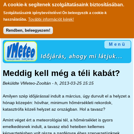
A cookie-k segítenek szolgáltatásaink biztosításában.
Szolgáltatásaink igénybevételével Ön beleegyezik a cookie-k
További információt kérek!
használatába.
Rendben, beleegyezem!
Ugrás a tartalomra
Menü
Meddig kell még a téli kabát?
Beküldte
VMeteo-Zooltán
- h, 2013-03-25 15:15
Amilyen szép időjárással indult a március, úgy durvult el a helyzet a
hónap közepén: hóvihar, minimum hőmérsékleti rekordok,
katasztrófa közeli helyzet az országban. Hol a tavasz?
Amint véget ért a meteorológiai tél, a hőmérséklet is gyors
emelkedésnek indult, a tavasz első heteiben kellemes
kényeztetésben volt része a napfényre éhes szervezetünknek.