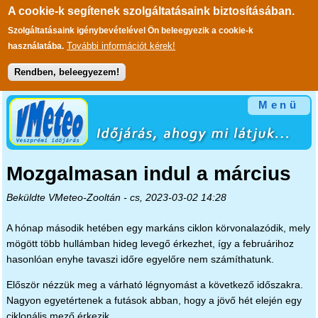
A cookie-k segítenek szolgáltatásaink biztosításában.
Szolgáltatásaink igénybevételével Ön beleegyezik a cookie-k
További információt kérek!
használatába.
Rendben, beleegyezem!
Ugrás a tartalomra
Menü
Mozgalmasan indul a március
Beküldte
VMeteo-Zooltán
- cs, 2023-03-02 14:28
A hónap második hetében egy markáns ciklon körvonalazódik, mely
mögött több hullámban hideg levegő érkezhet, így a februárihoz
hasonlóan enyhe tavaszi időre egyelőre nem számíthatunk.
Először nézzük meg a várható légnyomást a következő időszakra.
Nagyon egyetértenek a futások abban, hogy a jövő hét elején egy
ciklonális mező érkezik.