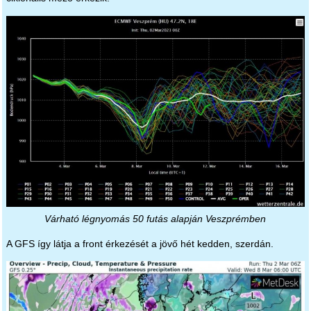
Várható légnyomás 50 futás alapján Veszprémben
A GFS így látja a front érkezését a jövő hét kedden, szerdán.