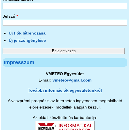
Jelszó
*
Új fiók létrehozása
Új jelszó igénylése
Impresszum
VMETEO Egyesület
E-mail:
vmeteo@gmail.com
További információk egyesületünkről
A veszprémi prognózis az Interneten ingyenesen megtalálható
előrejelzések, modellek alapján készül.
Az oldalt készítette és karbantartja: