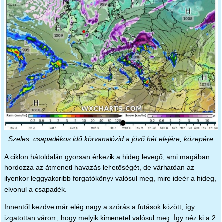
Szeles, csapadékos idő körvanalózid a jövő hét elejére, közepére
A ciklon hátoldalán gyorsan érkezik a hideg levegő, ami magában
hordozza az átmeneti havazás lehetőségét, de várhatóan az
ilyenkor leggyakoribb forgatókönyv valósul meg, mire ideér a hideg,
elvonul a csapadék.
Innentől kezdve már elég nagy a szórás a futások között, így
izgatottan várom, hogy melyik kimenetel valósul meg. Így néz ki a 2