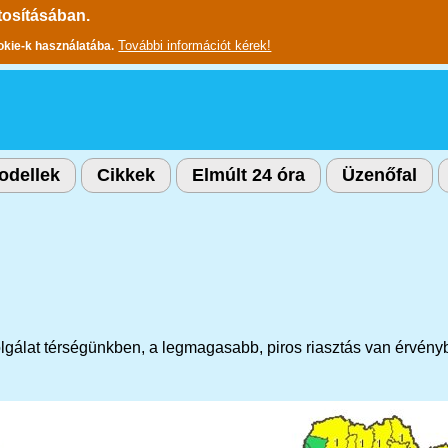
tosításában.
További információt kérek!
okie-k használatába.
odellek
Cikkek
Elmúlt 24 óra
Üzenőfal
gálat térségünkben, a legmagasabb, piros riasztás van érvénybe