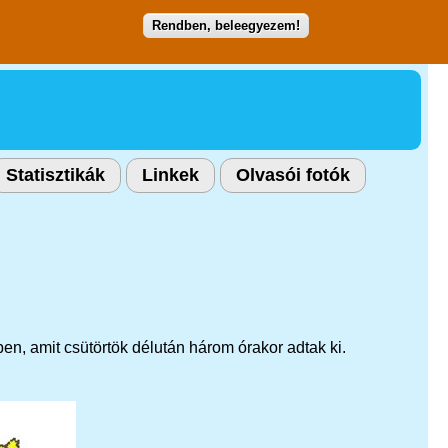
Rendben, beleegyezem!
Statisztikák
Linkek
Olvasói fotók
n, amit csütörtök délután három órakor adtak ki.