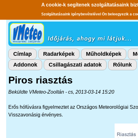
A cookie-k segítenek szolgáltatásaink biz
Szolgáltatásaink igénybevételével Ön beleegyezik a co
Ugrás a tartalomra
Címlap
Radarképek
Műholdképek
M
Addonok
Csillagászati adatok
Rólunk
Piros riasztás
Beküldte
VMeteo-Zooltán
- cs, 2013-03-14 15:20
Erős hófúvásra figyelmeztet az Országos Meteorológiai Szol
Visszavonásig érvényes.