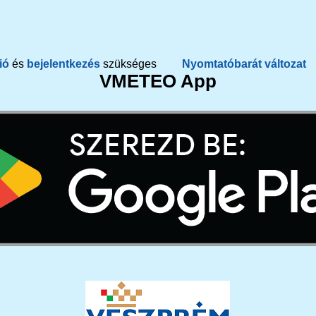
ió
és
bejelentkezés
szükséges
Nyomtatóbarát változat
VMETEO App