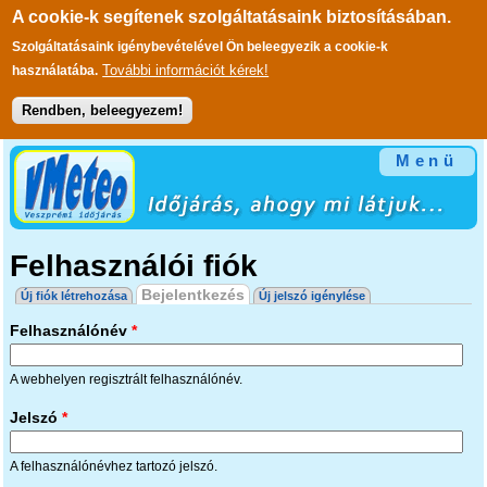
A cookie-k segítenek szolgáltatásaink biztosításában.
Szolgáltatásaink igénybevételével Ön beleegyezik a cookie-k
További információt kérek!
használatába.
Rendben, beleegyezem!
Ugrás a tartalomra
Menü
Felhasználói fiók
Elsődleges fülek
Bejelentkezés
(aktív fül)
Új fiók létrehozása
Új jelszó igénylése
Felhasználónév
*
A webhelyen regisztrált felhasználónév.
Jelszó
*
A felhasználónévhez tartozó jelszó.