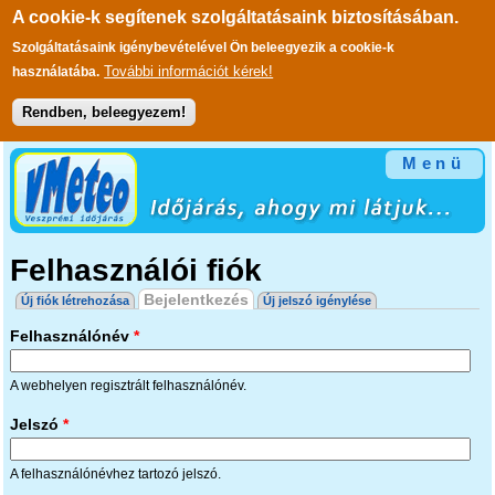
A cookie-k segítenek szolgáltatásaink biztosításában.
Szolgáltatásaink igénybevételével Ön beleegyezik a cookie-k
További információt kérek!
használatába.
Rendben, beleegyezem!
Ugrás a tartalomra
Menü
Felhasználói fiók
Elsődleges fülek
Bejelentkezés
(aktív fül)
Új fiók létrehozása
Új jelszó igénylése
Felhasználónév
*
A webhelyen regisztrált felhasználónév.
Jelszó
*
A felhasználónévhez tartozó jelszó.