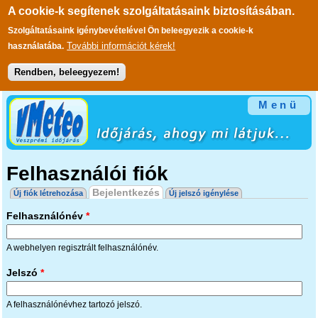
A cookie-k segítenek szolgáltatásaink biztosításában.
Szolgáltatásaink igénybevételével Ön beleegyezik a cookie-k
További információt kérek!
használatába.
Rendben, beleegyezem!
Ugrás a tartalomra
Menü
Felhasználói fiók
Elsődleges fülek
Bejelentkezés
(aktív fül)
Új fiók létrehozása
Új jelszó igénylése
Felhasználónév
*
A webhelyen regisztrált felhasználónév.
Jelszó
*
A felhasználónévhez tartozó jelszó.