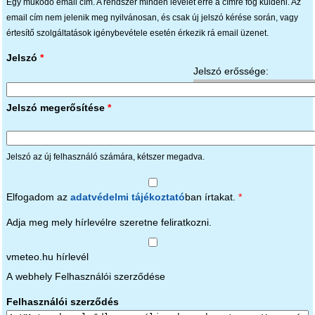
Egy működő email cím. A rendszer minden levelet erre a címre fog küldeni. Az
email cím nem jelenik meg nyilvánosan, és csak új jelszó kérése során, vagy
értesítő szolgáltatások igénybevétele esetén érkezik rá email üzenet.
Jelszó
*
Jelszó erőssége:
Jelszó megerősítése
*
Jelszó az új felhasználó számára, kétszer megadva.
Elfogadom az
adatvédelmi tájékoztató
ban írtakat.
*
Adja meg mely hírlevélre szeretne feliratkozni.
vmeteo.hu hírlevél
A webhely Felhasználói szerződése
Felhasználói szerződés