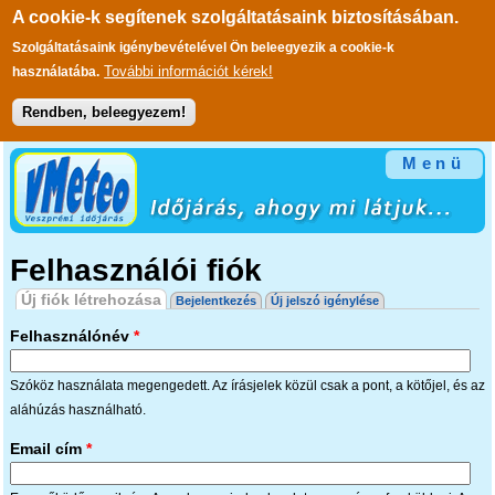
A cookie-k segítenek szolgáltatásaink biztosításában.
Szolgáltatásaink igénybevételével Ön beleegyezik a cookie-k
További információt kérek!
használatába.
Rendben, beleegyezem!
Ugrás a tartalomra
Menü
Felhasználói fiók
Elsődleges fülek
Új fiók létrehozása
(aktív fül)
Bejelentkezés
Új jelszó igénylése
Felhasználónév
*
Szóköz használata megengedett. Az írásjelek közül csak a pont, a kötőjel, és az
aláhúzás használható.
Email cím
*