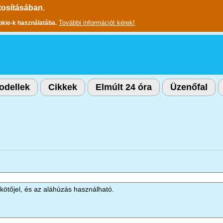
tosításában.
További információt kérek!
okie-k használatába.
odellek
Cikkek
Elmúlt 24 óra
Üzenőfal
kötőjel, és az aláhúzás használható.