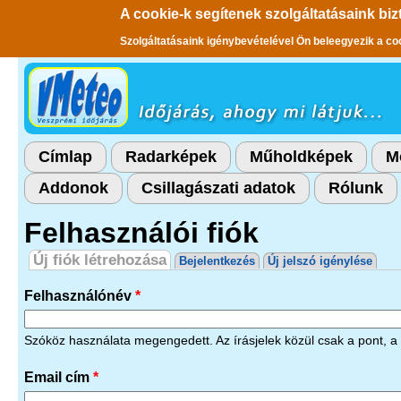
A cookie-k segítenek szolgáltatásaink biz
Szolgáltatásaink igénybevételével Ön beleegyezik a co
Ugrás a tartalomra
Címlap
Radarképek
Műholdképek
M
Addonok
Csillagászati adatok
Rólunk
Felhasználói fiók
Elsődleges fülek
Új fiók létrehozása
(aktív fül)
Bejelentkezés
Új jelszó igénylése
Felhasználónév
*
Szóköz használata megengedett. Az írásjelek közül csak a pont, a 
Email cím
*