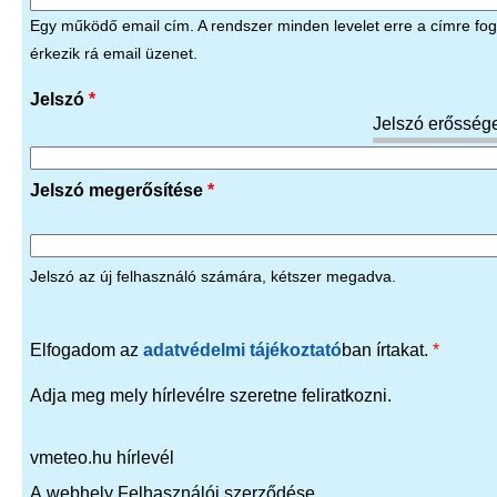
Egy működő email cím. A rendszer minden levelet erre a címre fog 
érkezik rá email üzenet.
Jelszó
*
Jelszó erősség
Jelszó megerősítése
*
Jelszó az új felhasználó számára, kétszer megadva.
Elfogadom az
adatvédelmi tájékoztató
ban írtakat.
*
Adja meg mely hírlevélre szeretne feliratkozni.
vmeteo.hu hírlevél
A webhely Felhasználói szerződése