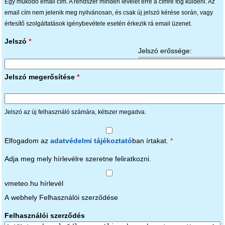
Egy működő email cím. A rendszer minden levelet erre a címre fog küldeni. Az
email cím nem jelenik meg nyilvánosan, és csak új jelszó kérése során, vagy
értesítő szolgáltatások igénybevétele esetén érkezik rá email üzenet.
Jelszó
*
Jelszó erőssége:
Jelszó megerősítése
*
Jelszó az új felhasználó számára, kétszer megadva.
Elfogadom az
adatvédelmi tájékoztató
ban írtakat.
*
Adja meg mely hírlevélre szeretne feliratkozni.
vmeteo.hu hírlevél
A webhely Felhasználói szerződése
Felhasználói szerződés