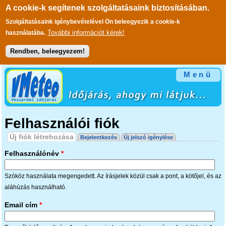
A cookie-k segítenek szolgáltatásaink biztosításában.
Szolgáltatásaink igénybevételével Ön beleegyezik a cookie-k
További információt kérek!
használatába.
Rendben, beleegyezem!
Ugrás a tartalomra
Menü
Felhasználói fiók
Elsődleges fülek
Új fiók létrehozása
(aktív fül)
Bejelentkezés
Új jelszó igénylése
Felhasználónév
*
Szóköz használata megengedett. Az írásjelek közül csak a pont, a kötőjel, és az
aláhúzás használható.
Email cím
*