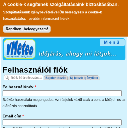
A cookie-k segítenek szolgáltatásaink biztosításában.
Szolgáltatásaink igénybevételével Ön beleegyezik a cookie-k
További információt kérek!
használatába.
Rendben, beleegyezem!
Ugrás a tartalomra
Menü
Felhasználói fiók
Elsődleges fülek
Új fiók létrehozása
(aktív fül)
Bejelentkezés
Új jelszó igénylése
Felhasználónév
*
Szóköz használata megengedett. Az írásjelek közül csak a pont, a kötőjel, és az
aláhúzás használható.
Email cím
*