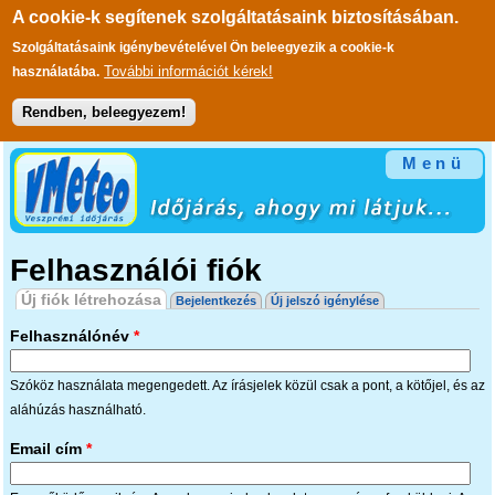
A cookie-k segítenek szolgáltatásaink biztosításában.
Szolgáltatásaink igénybevételével Ön beleegyezik a cookie-k
További információt kérek!
használatába.
Rendben, beleegyezem!
Ugrás a tartalomra
Menü
Felhasználói fiók
Elsődleges fülek
Új fiók létrehozása
(aktív fül)
Bejelentkezés
Új jelszó igénylése
Felhasználónév
*
Szóköz használata megengedett. Az írásjelek közül csak a pont, a kötőjel, és az
aláhúzás használható.
Email cím
*