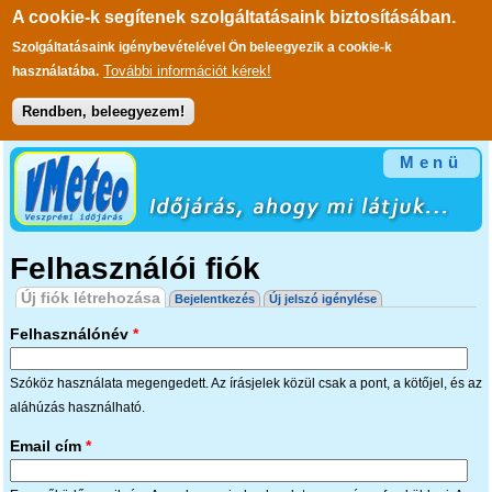
A cookie-k segítenek szolgáltatásaink biztosításában.
Szolgáltatásaink igénybevételével Ön beleegyezik a cookie-k
További információt kérek!
használatába.
Rendben, beleegyezem!
Ugrás a tartalomra
Menü
Felhasználói fiók
Elsődleges fülek
Új fiók létrehozása
(aktív fül)
Bejelentkezés
Új jelszó igénylése
Felhasználónév
*
Szóköz használata megengedett. Az írásjelek közül csak a pont, a kötőjel, és az
aláhúzás használható.
Email cím
*