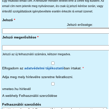
Egy működő email cím. A rendszer minden levelet erre a címre fog küldeni. Az
email cím nem jelenik meg nyilvánosan, és csak új jelszó kérése során, vagy
értesítő szolgáltatások igénybevétele esetén érkezik rá email üzenet.
Jelszó
*
Jelszó erőssége:
Jelszó megerősítése
*
Jelszó az új felhasználó számára, kétszer megadva.
Elfogadom az
adatvédelmi tájékoztató
ban írtakat.
*
Adja meg mely hírlevélre szeretne feliratkozni.
vmeteo.hu hírlevél
A webhely Felhasználói szerződése
Felhasználói szerződés