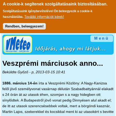
A cookie-k segítenek szolgáltatásaink biztosításában.
Szolgáltatásaink igénybevételével Ön beleegyezik a cookie-k
További információt kérek!
használatába.
Rendben, beleegyezem!
Ugrás a tartalomra
Menü
Veszprémi márciusok anno...
Beküldte
Győző
- p, 2013-03-15 10:41
1886. március 14-én
írta a Veszprémi Közlöny: A Nagy-Kanizsa
felől jövő személyvonat vasárnap délután Szabadbattyánnál elakadt
s 24 órán át az utasok éhen, szomjan s a nagy hidegben ott
sínylődtek. A Budapestről jövő vonat pedig Dinnyésen alul akadt el;
de itt az utasok szerencsésebbek voltak, mert a börgöndi kasznár,
Martin Lajos, szekerekkel és kocsikkal ment ki az utasokért s bevitte