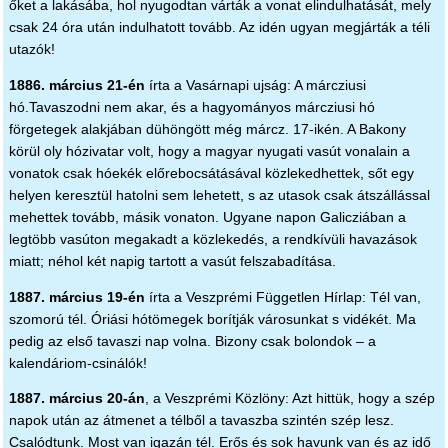
őket a lakásába, hol nyugodtan várták a vonat elindulhatását, mely
csak 24 óra után indulhatott tovább. Az idén ugyan megjárták a téli
utazók!
1886. március 21-én
írta a Vasárnapi ujság: A márcziusi
hó.Tavaszodni nem akar, és a hagyományos márcziusi hó
förgetegek alakjában dühöngött még márcz. 17-ikén. A Bakony
körül oly hózivatar volt, hogy a magyar nyugati vasút vonalain a
vonatok csak hóekék előrebocsátásával közlekedhettek, sőt egy
helyen keresztül hatolni sem lehetett, s az utasok csak átszállással
mehettek tovább, másik vonaton. Ugyane napon Galicziában a
legtöbb vasúton megakadt a közlekedés, a rendkívüli havazások
miatt; néhol két napig tartott a vasút felszabadítása.
1887. március 19-én
írta a Veszprémi Független Hírlap: Tél van,
szomorú tél. Óriási hótömegek borítják városunkat s vidékét. Ma
pedig az első tavaszi nap volna. Bizony csak bolondok – a
kalendáriom-csinálók!
1887. március 20-án
, a Veszprémi Közlöny: Azt hittük, hogy a szép
napok után az átmenet a télből a tavaszba szintén szép lesz.
Csalódtunk. Most van igazán tél. Erős és sok havunk van és az idő