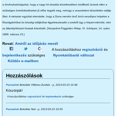
a törvényhatóságokat, hogy a nagy hó-olvadás következtében beállható árvizek ellen a
szükséges óvintézkedéseket jó előre tegyék meg, nehogy a veszedelem készületlen találja
őket. A miniszter egyúttal elrendelte, hogy a Duna mentén levő árvíz-veszélyes helyekre a
főszolgabírókat és községi elöljárókat figyelmeztessék s ezekről úgy a folyam-mérnöki, mint
az államépítészeti hivatalt értesítsék. [Veszprémi Független Hírlap, IX. évfolyam, 14. szám.
1889. március 15.]
Rovat:
Amiről az időjárás mesél
A hozzászóláshoz
regisztráció
és
bejelentkezés
szükséges
Nyomtatóbarát változat
Küldés e-mailben
Hozzászólások
Permalink
Beküldte
VMeteo-Zooltán
- p, 2013-03-15 10:48
Köszönjük!
A hozzászóláshoz
regisztráció
és
bejelentkezés
szükséges
Permalink
Beküldte
Noli
- p, 2013-03-15 10:53