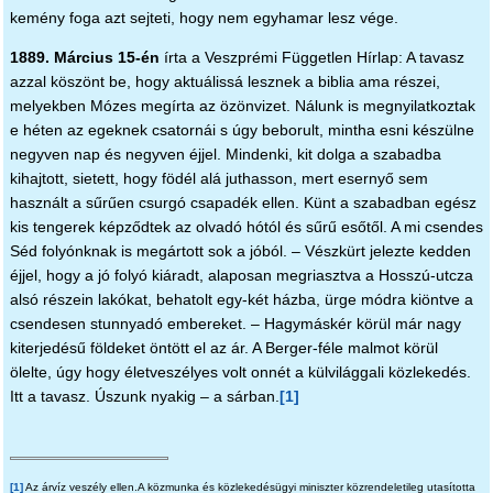
kemény foga azt sejteti, hogy nem egyhamar lesz vége.
1889. Március 15-én
írta a Veszprémi Független Hírlap: A tavasz
azzal köszönt be, hogy aktuálissá lesznek a biblia ama részei,
melyekben Mózes megírta az özönvizet. Nálunk is megnyilatkoztak
e héten az egeknek csatornái s úgy beborult, mintha esni készülne
negyven nap és negyven éjjel. Mindenki, kit dolga a szabadba
kihajtott, sietett, hogy födél alá juthasson, mert esernyő sem
használt a sűrűen csurgó csapadék ellen. Künt a szabadban egész
kis tengerek képződtek az olvadó hótól és sűrű esőtől. A mi csendes
Séd folyónknak is megártott sok a jóból. – Vészkürt jelezte kedden
éjjel, hogy a jó folyó kiáradt, alaposan megriasztva a Hosszú-utcza
alsó részein lakókat, behatolt egy-két házba, ürge módra kiöntve a
csendesen stunnyadó embereket. – Hagymáskér körül már nagy
kiterjedésű földeket öntött el az ár. A Berger-féle malmot körül
ölelte, úgy hogy életveszélyes volt onnét a külvilággali közlekedés.
Itt a tavasz. Úszunk nyakig – a sárban.
[1]
[1]
Az árvíz veszély ellen.A közmunka és közlekedésügyi miniszter közrendeletileg utasította