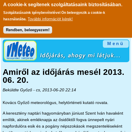
A cookie-k segítenek szolgáltatásaink biztosításában.
Szolgáltatásaink igénybevételével Ön beleegyezik a cookie-k
További információt kérek!
használatába.
Rendben, beleegyezem!
Ugrás a tartalomra
Menü
Amiről az időjárás mesél 2013.
06. 20.
Beküldte
Győző
- cs, 2013-06-20 22:14
Kovács Győző meteorológus, helytörténeti kutató rovata.
A keresztény naptári hagyományban júniust Szent Iván havaként
említik, akinek emléknapja az ősidőktől fogva ünnepelt nyári
napfordulóra esik és a pogány népszokások megszenteléseként