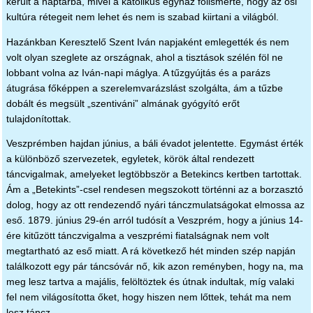
került a naptárba, mivel a katolikus egyház fölismerte, hogy az ősi
kultúra rétegeit nem lehet és nem is szabad kiirtani a világból.
Hazánkban Keresztelő Szent Iván napjaként emlegették és nem
volt olyan szeglete az országnak, ahol a tisztások szélén föl ne
lobbant volna az Iván-napi máglya. A tűzgyújtás és a parázs
átugrása főképpen a szerelemvarázslást szolgálta, ám a tűzbe
dobált és megsült „szentiváni” almának gyógyító erőt
tulajdonítottak.
Veszprémben hajdan június, a báli évadot jelentette. Egymást érték
a különböző szervezetek, egyletek, körök által rendezett
táncvigalmak, amelyeket legtöbbször a Betekincs kertben tartottak.
Ám a „Betekints”-csel rendesen megszokott történni az a borzasztó
dolog, hogy az ott rendezendő nyári tánczmulatságokat elmossa az
eső. 1879. június 29-én arról tudósít a Veszprém, hogy a június 14-
ére kitűzött tánczvigalma a veszprémi fiatalságnak nem volt
megtartható az eső miatt. A rá következő hét minden szép napján
találkozott egy pár táncsóvár nő, kik azon reményben, hogy na, ma
meg lesz tartva a majális, felöltöztek és útnak indultak, míg valaki
fel nem világosította őket, hogy hiszen nem lőttek, tehát ma nem
lesz táncz.