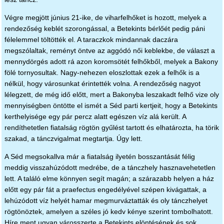
Végre megjött június 21-ike, de viharfelhőket is hozott, melyek a
rendezőség keblét szorongással, a Betekints bérlőét pedig páni
félelemmel töltötték el. A taraczkok mindannak daczára
megszólaltak, reményt öntve az aggódó női keblekbe, de választ a
mennydörgés adott rá azon koromsötét felhőkből, melyek a Bakony
fölé tornyosultak. Nagy-nehezen eloszlottak ezek a felhők is a
nélkül, hogy városunkat érintették volna. A rendezőség nagyot
lélegzett, de még idő előtt, mert a Bakonyba leszakadt felhő vize oly
mennyiségben öntötte el ismét a Séd parti kertjeit, hogy a Betekints
kerthelyisége egy pár percz alatt egészen víz alá került. A
rendíthetetlen fiatalság rögtön gyűlést tartott és elhatározta, ha törik
szakad, a tánczvigalmat megtartja. Úgy lett.
A Séd megsokallva már a fiatalság ilyetén bosszantását félig
meddig visszahúzódott medrébe, de a tánczhely hasznavehetetlen
lett. A találó elme könnyen segít magán; a szárazabb helyen a ház
előtt egy pár fát a praefectus engedélyével szépen kivágattak, a
lehúzódott víz helyét hamar megmurváztatták és oly tánczhelyet
rögtönöztek, amelyen a széles jó kedv kénye szerint tombolhatott.
Híre ment ugyan városszerte a Betekints elöntésének és sok