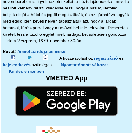
novemberében is figyelmeztetni kellett a háztulajdonosokat, mivel a
beállott kemény tél szükségessé teszi, hogy a házuk, illetőleg
boltjuk elejét a hótól és jégtől megtisztítsák, és azt járhatóvá tegyék.
Még eddig igen kevés helyen tapasztaltuk azt, hogy a járdák
hamuval, fűrészporral vagy murvával behintettek volna. Dicséretes
kivételt tesz a tűzoltó egylet, mely járdáját becsületesen gondozza.
– írta a Veszprém, 1879. november 30-án.
Rovat:
Amiről az időjárás mesél
A hozzászóláshoz
regisztráció
és
bejelentkezés
szükséges
Nyomtatóbarát változat
Küldés e-mailben
VMETEO App