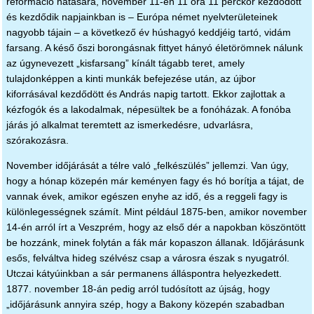
reformáció hatására, november 11-én 11 óra 11 perckor kezdődött
és kezdődik napjainkban is – Európa német nyelvterületeinek
nagyobb tájain – a következő év húshagyó keddjéig tartó, vidám
farsang. A késő őszi borongásnak fittyet hányó életörömnek nálunk
az úgynevezett „kisfarsang” kínált tágabb teret, amely
tulajdonképpen a kinti munkák befejezése után, az újbor
kiforrásával kezdődött és András napig tartott. Ekkor zajlottak a
kézfogók és a lakodalmak, népesültek be a fonóházak. A fonóba
járás jó alkalmat teremtett az ismerkedésre, udvarlásra,
szórakozásra.
November időjárását a télre való „felkészülés” jellemzi. Van úgy,
hogy a hónap közepén már keményen fagy és hó borítja a tájat, de
vannak évek, amikor egészen enyhe az idő, és a reggeli fagy is
különlegességnek számít. Mint például 1875-ben, amikor november
14-én arról írt a Veszprém, hogy az első dér a napokban köszöntött
be hozzánk, minek folytán a fák már kopaszon állanak. Időjárásunk
esős, felváltva hideg szélvész csap a városra észak s nyugatról.
Utczai kátyúinkban a sár permanens álláspontra helyezkedett.
1877. november 18-án pedig arról tudósított az újság, hogy
„időjárásunk annyira szép, hogy a Bakony közepén szabadban