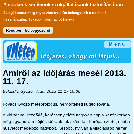
A cookie-k segítenek szolgáltatásaink biztosításában.
Szolgáltatásaink igénybevételével Ön beleegyezik a cookie-k
További információt kérek!
használatába.
Rendben, beleegyezem!
Ugrás a tartalomra
Menü
Amiről az időjárás mesél 2013.
11. 17.
Beküldte
Győző
- Nap, 2013-11-17 19:05
Kovács Győző meteorológus, helytörténeti kutató rovata.
A Mártonnal kezdődő, karácsony előtti negyven nap a középkorban
még ugyanolyan böjtös időszaknak számított Európa-szerte, mint a
húsvétot megelőző nagyböjt. Később, nyilván a világiasabb német