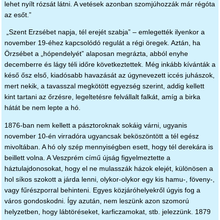
lehet nyílt rózsát látni. A vetések azonban szomjúhozzák már régóta
az esőt.”
„Szent Erzsébet napja, tél erejét szabja” – emlegették ilyenkor a
november 19-éhez kapcsolódó regulát a régi öregek. Aztán, ha
Örzsébet a „hópendelyét” alaposan megrázta, abból enyhe
decemberre és lágy téli időre következtettek. Még inkább kívánták a
késő ősz első, kiadósabb havazását az úgynevezett iccés juhászok,
mert nekik, a tavasszal megkötött egyezség szerint, addig kellett
kint tartani az őrzésre, legeltetésre felvállalt falkát, amíg a birka
hátát be nem lepte a hó.
1876-ban nem kellett a pásztoroknak sokáig várni, ugyanis
november 10-én virradóra ugyancsak beköszöntött a tél egész
mivoltában. A hó oly szép mennyiségben esett, hogy tél derekára is
beillett volna. A Veszprém című újság figyelmeztette a
háztulajdonosokat, hogy el ne mulasszák házok elejét, különösen a
hol síkos szokott a járda lenni, olykor-olykor egy kis hamu-, föveny-,
vagy fűrészporral behinteni. Egyes közjáróhelyekről úgyis fog a
város gondoskodni. Így azután, nem leszünk azon szomorú
helyzetben, hogy lábtöréseket, karficzamokat, stb. jelezzünk. 1879